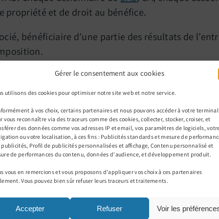
de propriété et de droit au bénéfice.
ocié, bénéficiaire d’une partie des résultats de l’e
mposition.
Gérer le consentement aux cookies
e son impôt personnel. La société ne paiera donc auc
s utilisons des cookies pour optimiser notre site web et notre service.
lle ou artisanale, il conviendra de déclarer votre par
formément à vos choix, certains partenaires et nous pouvons accéder à votre terminal
professionnel si vous n’êtes qu’associé.
r vous reconnaître via des traceurs comme des cookies, collecter, stocker, croiser, et
nsférer des données comme vos adresses IP et email, vos paramètres de logiciels, votr
clarer la part des bénéfices en catégorie BNC, en sui
igation ou votre localisation, à ces fins : Publicités standards et mesure de performan
 publicités, Profil de publicités personnalisées et affichage, Contenu personnalisé et
ure de performances du contenu, données d'audience, et développement produit.
iés dans leur fonction de dirigeant n’est pas déduct
s vous en remercions et vous proposons d'appliquer vos choix à ces partenaires
lement. Vous pouvez bien sûr refuser leurs traceurs et traitements.
une société à l’impôt sur le
Accepter
Refuser
Voir les préférence