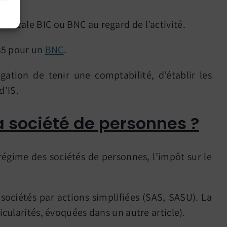
fiscale BIC ou BNC au regard de l’activité.
35 pour un
BNC
.
ation de tenir une comptabilité, d’établir les
d’IS.
a société de personnes ?
régime des sociétés de personnes, l’impôt sur le
 sociétés par actions simplifiées (SAS, SASU). La
icularités, évoquées dans un autre article).