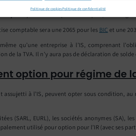
Politique de cookies
Politique de confidentialité
 juridique de l’entreprise d’une part, et du régime 
ertise comptable sera une 2065 pour les
BIC
et une 20
ême qu’une entreprise à l’IS, comprenant l’oblig
ion de la TVA. Il n’y aura pas de déclaration de solde 
ent option pour régime de l
assujetti à l’IS, peuvent opter sous condition, au 
itées (SARL, EURL), les sociétés anonymes (SA), les
palement utilisé pour option pour l’IR (avec ses part