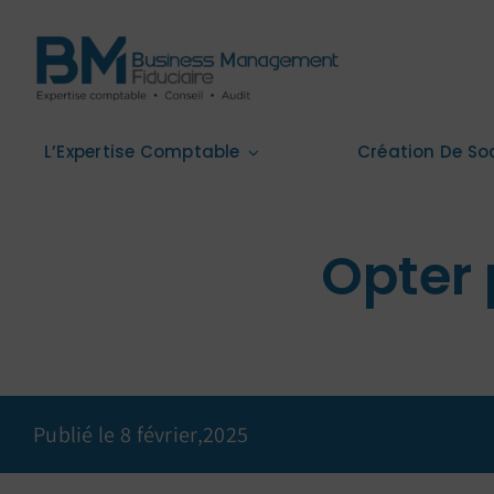
Passer
au
contenu
L’Expertise Comptable
Création De So
Opter 
Publié le 8 février,2025