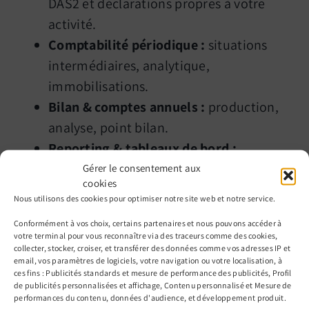
DAS2 et déclarations propres à votre
activité.
Comptabilité périodique :
situations
intermédiaires, analytique,
immobilisations.
Bilan & comptes annuels :
production,
analyse, point bilan.
Reporting & tableaux de bord :
indicateurs clés, pilotage personnalisé.
Gérer le consentement aux
cookies
Nous utilisons des cookies pour optimiser notre site web et notre service.
À noter sur la CVAE
Conformément à vos choix, certains partenaires et nous pouvons accéder à
La CVAE reste due en 2026 par les
votre terminal pour vous reconnaître via des traceurs comme des cookies,
collecter, stocker, croiser, et transférer des données comme vos adresses IP et
entreprises dont le CA HT dépasse 500
email, vos paramètres de logiciels, votre navigation ou votre localisation, à
ces fins : Publicités standards et mesure de performance des publicités, Profil
000 € (déclaration dès 152 500 €), mais
de publicités personnalisées et affichage, Contenu personnalisé et Mesure de
elle est
en voie d’extinction
: sa
performances du contenu, données d'audience, et développement produit.