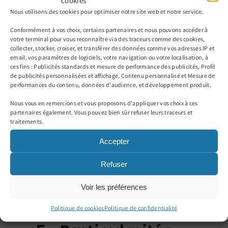
cookies
Nous utilisons des cookies pour optimiser notre site web et notre service.
demander la saisie des biens personnels
pour se faire rembourser.
Conformément à vos choix, certains partenaires et nous pouvons accéder à
votre terminal pour vous reconnaître via des traceurs comme des cookies,
collecter, stocker, croiser, et transférer des données comme vos adresses IP et
Pour pallier à ce risque, l’entrepreneur peut :
email, vos paramètres de logiciels, votre navigation ou votre localisation, à
ces fins : Publicités standards et mesure de performance des publicités, Profil
de publicités personnalisées et affichage, Contenu personnalisé et Mesure de
-Faire une déclaration d’insaisissabilité
performances du contenu, données d'audience, et développement produit.
de tous les biens non affectés à l’activité
Nous vous en remercions et vous proposons d'appliquer vos choix à ces
professionnelle.
partenaires également. Vous pouvez bien sûr refuser leurs traceurs et
traitements.
-Faire une option pour l’entreprise
Accepter
individuelle à responsabilité limité,
Refuser
l’EIRL, en affectant à son activité
uniquement les biens personnels qui
Voir les préférences
seront utilisés à titre professionnel.
Politique de cookies
Politique de confidentialité