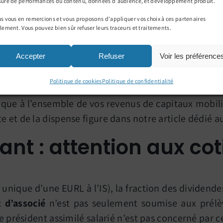
PFU (par défaut)
ure de performances du contenu, données d'audience, et développement produit.
12,8 % (taux fixe)
s vous en remercions et vous proposons d'appliquer vos choix à ces partenaires
lement. Vous pouvez bien sûr refuser leurs traceurs et traitements.
18,6 %
Accepter
Refuser
Voir les préférence
Non
Politique de cookies
Politique de confidentialité
Non
lique à l’ensemble de vos revenus de capitaux mobil
 et de la dispense figure dans notre article dédié a
ant : attention aux cot
 unique d’une EURL à l’IS), la fraction des dividend
 d’associé
n’est pas seulement soumise aux prélè
 président assimilé salarié n’est pas concerné par ce