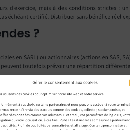
rs d’exercice, mais à des conditions strictes : un
cas échéant certifié. Distribuer sans bénéfice réel exp
endes ?
ciales en SARL) ou actionnaires (actions en SAS, SA)
 peuvent toutefois prévoir une répartition différente
dendes
Gérer le consentement aux cookies
s utilisons des cookies pour optimiser notre site web et notre service.
formément à vos choix, certains partenaires et nous pouvons accéder à votre terminal
nt forfaitaire unique de 31,4 %. Vous pouvez préfére
r vous reconnaître via des traceurs comme des cookies, collecter, stocker, croiser, et
nsférer des données comme vos adresses IP et email, vos paramètres de logiciels, votr
igation ou votre localisation, à ces fins : Publicités standards et mesure de performan
 publicités, Profil de publicités personnalisées et affichage, Contenu personnalisé et