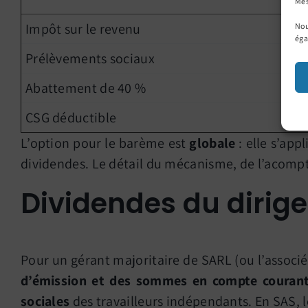
Mes
Impôt sur le revenu
Nou
éga
Prélèvements sociaux
Abattement de 40 %
CSG déductible
L’option pour le barème est
globale
: elle s’app
dividendes. Le détail du mécanisme, de l’acompte
Dividendes du dirige
Pour un gérant majoritaire de SARL (ou l’associé
d’émission et des sommes en compte courant
sociales
des travailleurs indépendants. En SAS, le