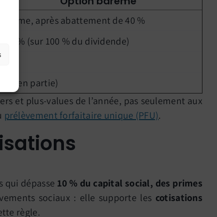
Option barème
Barème, après abattement de 40 %
18,6 % (sur 100 % du dividende)
s
Oui
Oui (en partie)
iers et plus-values de l’année, pas seulement aux
u
prélèvement forfaitaire unique (PFU)
.
isations
es qui dépasse
10 % du capital social, des primes
vements sociaux : elle supporte les
cotisations
tte règle.