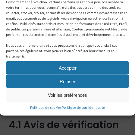
Conformément à vos choix, certains partenaires et nous pouvons accéder à
votre terminal pour vous reconnaître via des traceurs comme des cookies,
Les
retards
ou
oublis
(TVA, IS, IR) sont
collecter, stocker, croiser, et transférer des données comme vos adresses IP et
email, vos paramètres de logiciels, votre navigation ou votre localisation, à
source de pénalités et attirent souvent l’œil
ces fins : Publicités standards et mesure de performance des publicités, Profil
de publicités personnalisées et affichage, Contenu personnalisé et Mesure de
de l’administration.
performances du contenu, données d'audience, et développement produit.
Planifier un
calendrier
pour ne pas oublier
Nous vous en remercions et vous proposons d'appliquer vos choix à ces
les échéances.
partenaires également. Vous pouvez bien sûr refuser leurs traceurs et
traitements.
4. Les principales
Accepter
étapes d’un
Refuser
contrôle fiscal
Voir les préférences
Politique de cookies
Politique de confidentialité
4.1 Avis de vérification