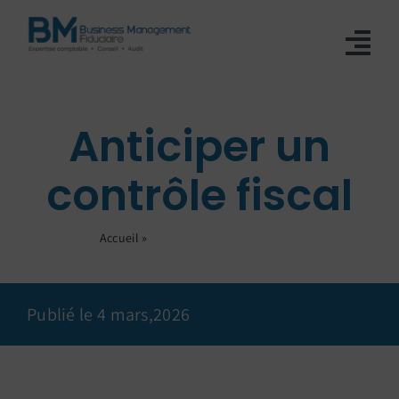
Passer
au
Tog
contenu
Nav
L’Expertise Comptable
Anticiper un
Création De Société
contrôle fiscal
Nos Services
Accueil
»
Anticiper un contrôle fiscal
Blog
Publié le 4 mars,2026
Qui sommes-nous ?
Devis immédiat